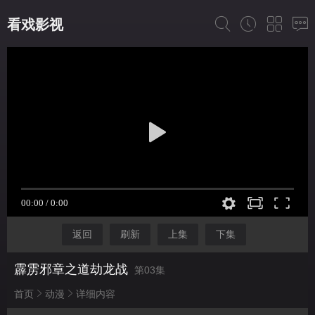
看戏影视
返回
刷新
上集
下集
霹雳邪章之道劫龙战
第03集
首页
动漫
详细内容