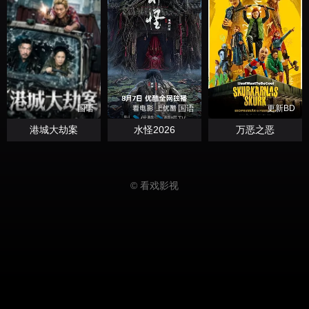
国语
国语
更新BD
港城大劫案
水怪2026
万恶之恶
© 看戏影视