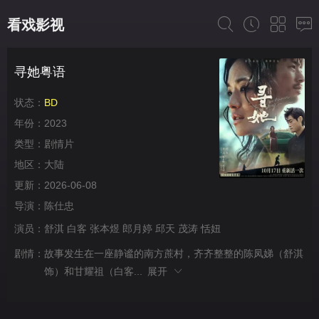
看戏影视
寻她粤语
状态：
BD
年份：
2023
类型：
剧情片
地区：
大陆
更新：
2026-06-08
导演：
陈仕忠
演员：
舒淇
白客
张本煜
郎月婷
邱天
茂涛
恬妞
剧情：
故事发生在一座静谧的南方蔗村，齐齐整整的陈凤娣（舒淇
饰）和甘耀祖（白客...
展开