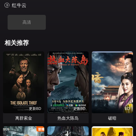
红牛云
高清
相关推荐
更新BD
更新BD
BD
离群索金
热血大陈岛
破暗